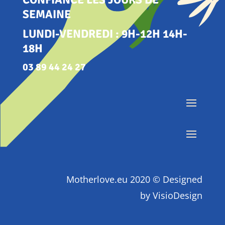
SEMAINE
LUNDI-VENDREDI : 9H-12H 14H-
18H
03 89 44 24 27
Motherlove.eu 2020 © Designed
by
VisioDesign